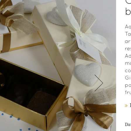
C
Aq
Ta
ar
re
Ad
ma
co
Gi
po
fr
Da