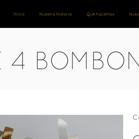
Inicio
Nuestra Historia
Qué hacemos
Nues
E 4 BOMBO
C